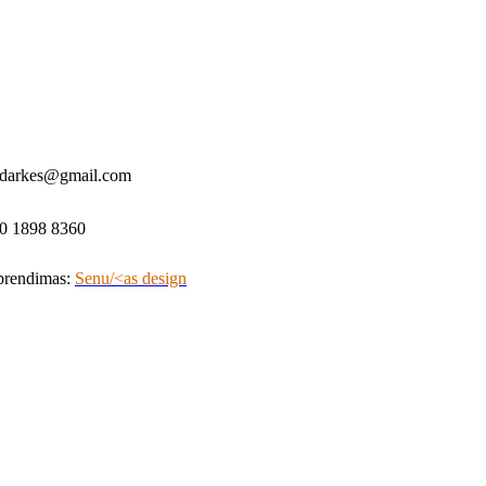
idarkes@gmail.com
0 1898 8360
Sprendimas:
Senu/<as design