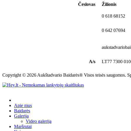
Česlovas
Žilionis
0 618 68152
0 642 07694
aukstadvarioba
A/s
LT77 7300 010
Copyright © 2026 Aukštadvario Baidarės® Visos teisės saugomos. 
Apie mus
Baidarės
Galerija
Video galerija
Maršrutai