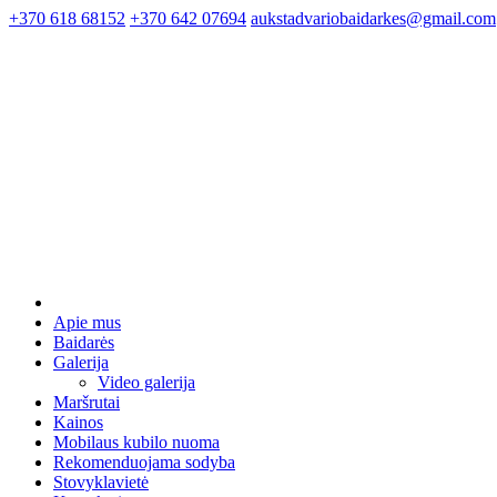
+370 618 68152
+370 642 07694
aukstadvariobaidarkes@gmail.com
Apie mus
Baidarės
Galerija
Video galerija
Maršrutai
Kainos
Mobilaus kubilo nuoma
Rekomenduojama sodyba
Stovyklavietė